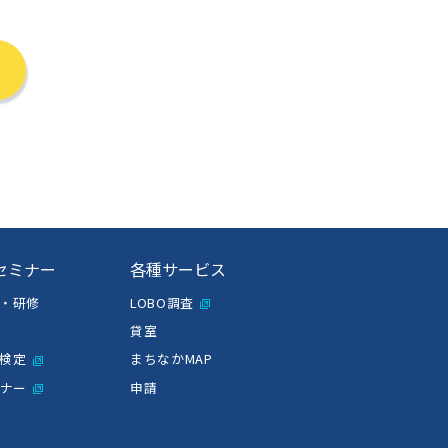
セミナー
各種サービス
・研修
LOBO調査
貸室
検定
まちなかMAP
ミナー
申請