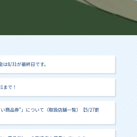
は8/31が最終日です。
1まで！
い商品券”」について（取扱店舗一覧）【5/27更